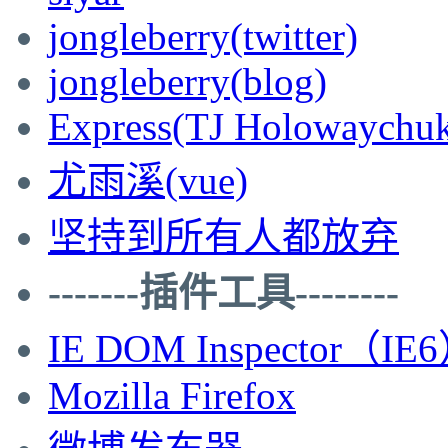
jongleberry(twitter)
jongleberry(blog)
Express(TJ Holowaychu
尤雨溪(vue)
坚持到所有人都放弃
-------插件工具--------
IE DOM Inspector（IE
Mozilla Firefox