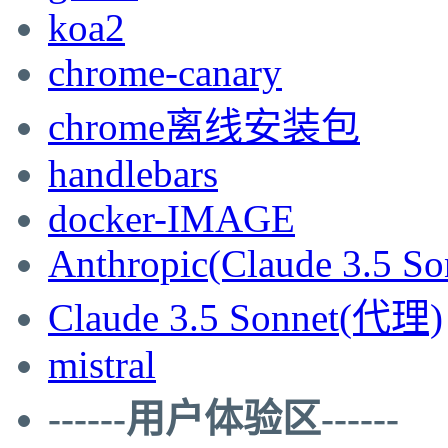
koa2
chrome-canary
chrome离线安装包
handlebars
docker-IMAGE
Anthropic(Claude 3.5 So
Claude 3.5 Sonnet(代理)
mistral
------用户体验区------