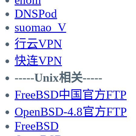
DNSPod
suomao_V
行云VPN
快连VPN
-----Unix相关-----
FreeBSD中国官方FTP
OpenBSD-4.8官方FTP
FreeBSD