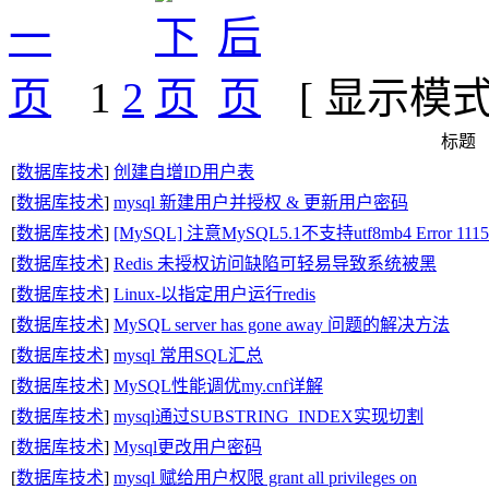
1
2
[ 显示模
标题
[
数据库技术
]
创建自增ID用户表
[
数据库技术
]
mysql 新建用户并授权 & 更新用户密码
[
数据库技术
]
[MySQL] 注意MySQL5.1不支持utf8mb4 Error 1115: Unk
[
数据库技术
]
Redis 未授权访问缺陷可轻易导致系统被黑
[
数据库技术
]
Linux-以指定用户运行redis
[
数据库技术
]
MySQL server has gone away 问题的解决方法
[
数据库技术
]
mysql 常用SQL汇总
[
数据库技术
]
MySQL性能调优my.cnf详解
[
数据库技术
]
mysql通过SUBSTRING_INDEX实现切割
[
数据库技术
]
Mysql更改用户密码
[
数据库技术
]
mysql 赋给用户权限 grant all privileges on