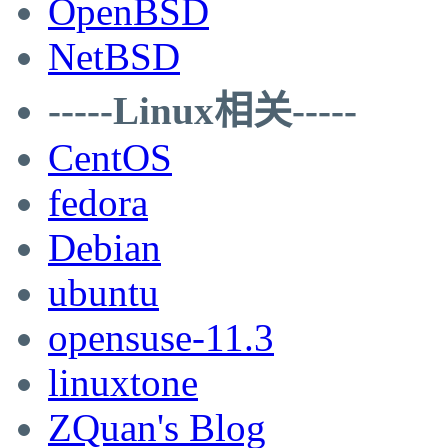
OpenBSD
NetBSD
-----Linux相关-----
CentOS
fedora
Debian
ubuntu
opensuse-11.3
linuxtone
ZQuan's Blog