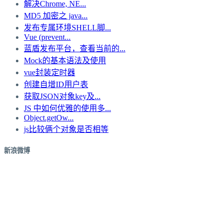
解决Chrome, NE...
MD5 加密之 java...
发布专属环境SHELL脚...
Vue (prevent...
蓝盾发布平台，查看当前的...
Mock的基本语法及使用
vue封装定时器
创建自增ID用户表
获取JSON对象key及...
JS 中如何优雅的使用多...
Object.getOw...
js比较俩个对象是否相等
新浪微博