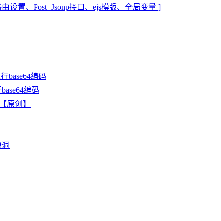
器/路由设置、Post+Jsonp接口、ejs模版、全局变量 ]
base64编码
ase64编码
剖析【原创】
漏洞