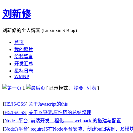
刘新修
刘新修的个人博客 (Liuxinxiu'S Blog)
首页
我的照片
给我留言
开发汇总
星标日志
WMNP
1
[ 显示模式：
摘要
|
列表
]
[
H5/JS/CSS
]
关于Javascript的this
[
H5/JS/CSS
]
关于JS原型.原性链的总结整理
[
NodeJs平台
]
前端开发工程化—— webpack 的搭建与配置
[
NodeJs平台
]
requireJS在Node平台安装、创建build实例、J