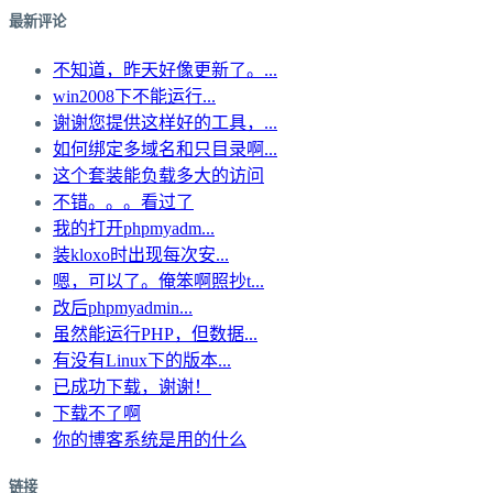
最新评论
不知道，昨天好像更新了。...
win2008下不能运行...
谢谢您提供这样好的工具，...
如何绑定多域名和只目录啊...
这个套装能负载多大的访问
不错。。。看过了
我的打开phpmyadm...
装kloxo时出现每次安...
嗯，可以了。俺笨啊照抄t...
改后phpmyadmin...
虽然能运行PHP，但数据...
有没有Linux下的版本...
已成功下载，谢谢！
下载不了啊
你的博客系统是用的什么
链接