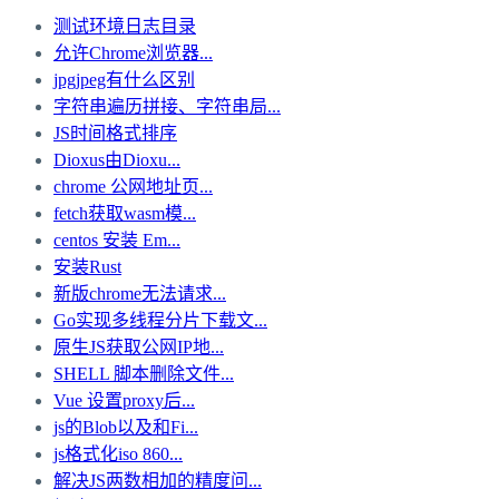
测试环境日志目录
允许Chrome浏览器...
jpgjpeg有什么区别
字符串遍历拼接、字符串局...
JS时间格式排序
Dioxus由Dioxu...
chrome 公网地址页...
fetch获取wasm模...
centos 安装 Em...
安装Rust
新版chrome无法请求...
Go实现多线程分片下载文...
原生JS获取公网IP地...
SHELL 脚本删除文件...
Vue 设置proxy后...
js的Blob以及和Fi...
js格式化iso 860...
解决JS两数相加的精度问...