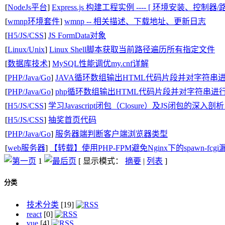
[
NodeJs平台
]
Express.js 构建工程实例 ---- [ 环境安装、控制
[
wmnp环境套件
]
wmnp -- 相关描述、下载地址、更新日志
[
H5/JS/CSS
]
JS FormData对象
[
Linux/Unix
]
Linux Shell脚本获取当前路径遍历所有指定文件
[
数据库技术
]
MySQL性能调优my.cnf详解
[
PHP/Java/Go
]
JAVA循环数组输出HTML代码片段并对字符串进行
[
PHP/Java/Go
]
php循环数组输出HTML代码片段并对字符串进行b
[
H5/JS/CSS
]
学习Javascript闭包（Closure）及JS闭包的深入
[
H5/JS/CSS
]
抽奖首页代码
[
PHP/Java/Go
]
服务器端判断客户端浏览器类型
[
web服务器
]
【转载】使用PHP-FPM避免Nginx下的spawn-fcgi
1
[ 显示模式：
摘要
|
列表
]
分类
技术分类
[19]
react
[0]
vue
[4]