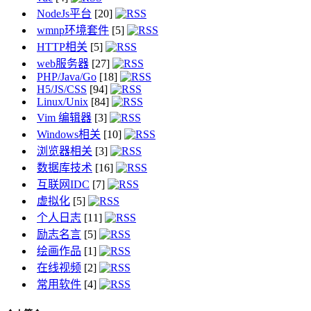
NodeJs平台
[20]
wmnp环境套件
[5]
HTTP相关
[5]
web服务器
[27]
PHP/Java/Go
[18]
H5/JS/CSS
[94]
Linux/Unix
[84]
Vim 编辑器
[3]
Windows相关
[10]
浏览器相关
[3]
数据库技术
[16]
互联网IDC
[7]
虚拟化
[5]
个人日志
[11]
励志名言
[5]
绘画作品
[1]
在线视频
[2]
常用软件
[4]