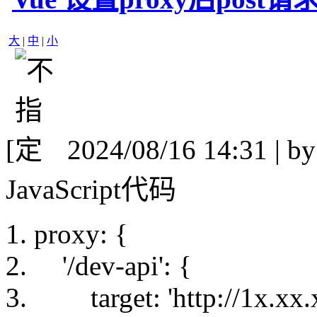
大
|
中
|
小
[
2024/08/16 14:31 | b
JavaScript代码
proxy: {
'/dev-api'
: {
target:
'http://1x.xx