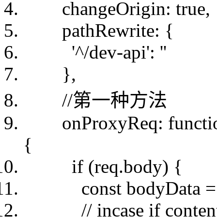
changeOrigin:
true
pathRewrite: {
'^/dev-api'
:
''
},
//第一种方法
onProxyReq:
functi
{
if
(req.body) {
const
bodyData =
// incase if cont