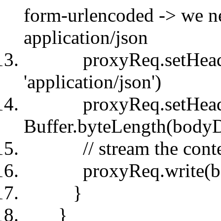
form-urlencoded -> we n
application/json
proxyReq.setHead
'application/json'
)
proxyReq.setHead
Buffer.byteLength(body
// stream the cont
proxyReq.write(b
}
}