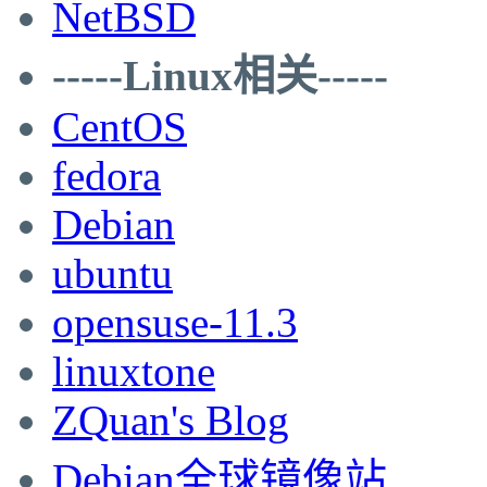
NetBSD
-----Linux相关-----
CentOS
fedora
Debian
ubuntu
opensuse-11.3
linuxtone
ZQuan's Blog
Debian全球镜像站