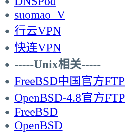
DNSPod
suomao_V
行云VPN
快连VPN
-----Unix相关-----
FreeBSD中国官方FTP
OpenBSD-4.8官方FTP
FreeBSD
OpenBSD