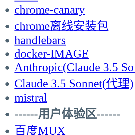
chrome-canary
chrome离线安装包
handlebars
docker-IMAGE
Anthropic(Claude 3.5 So
Claude 3.5 Sonnet(代理)
mistral
------用户体验区------
百度MUX